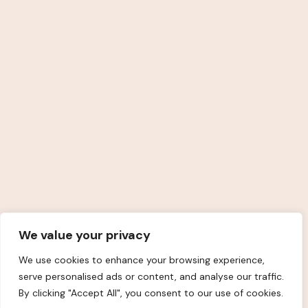
booking@amunetsalon.com
1077 Budapest, VII. kerület,
Csányi utca 9–11.
V. emelet 2. ajtó
Liftből balra, első ajtó
46-os kapucsengő
Kövess Engem
We value your privacy
We use cookies to enhance your browsing experience,
serve personalised ads or content, and analyse our traffic.
By clicking "Accept All", you consent to our use of cookies.