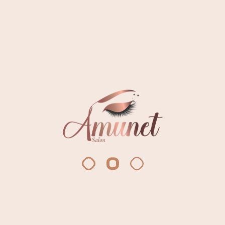
Friss bejegyzések
27 Márc 2025
A szempillaépítés művészete
26 Márc 2025
Szemöldök laminálás & formázás
Népszerű címkék
3D Szempilla
Klasszikus Vs Volume
Laminált Szemöldök
Műszempilla