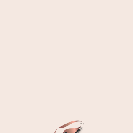
Árlista
Ajánlataim
Szempilla építés
Szemöldök
Lifting
Egyéb
Új szett
Töltés
Classic
14 000
12 000