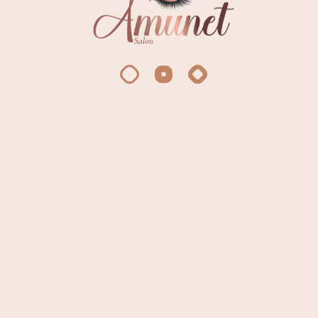
2D
15 000
13 000
3D
16 000
14 000
4D
17 000
15 000
5D
18 000
16 000
6D
19 000
17 000
7D
20 000
18 000
25 nap után teljes árat számolok
Stílus Whispy
Manga
Foxy +1500
+1500
+1500
Leoldás saját
Színes pilla
2000
+2000
más után